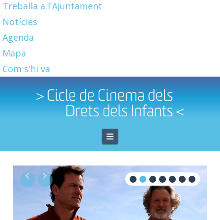
Treballa a l'Ajuntament
Notícies
Agenda
Mapa
Com s'hi va
Navigation