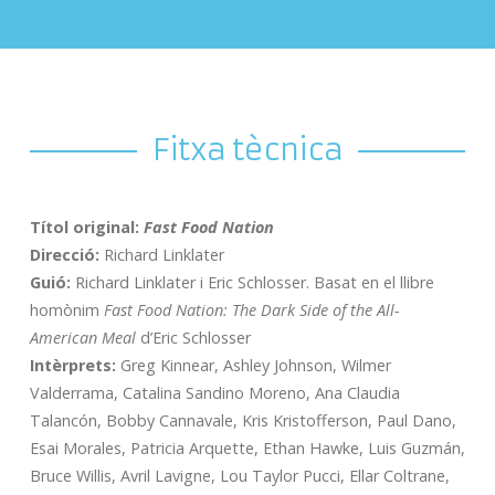
Fitxa tècnica
Títol original:
Fast Food Nation
Direcció:
Richard Linklater
Guió:
Richard Linklater i Eric Schlosser. Basat en el llibre
homònim
Fast Food Nation: The Dark Side of the All-
American Meal
d’Eric Schlosser
Intèrprets:
Greg Kinnear, Ashley Johnson, Wilmer
Valderrama, Catalina Sandino Moreno, Ana Claudia
Talancón, Bobby Cannavale, Kris Kristofferson, Paul Dano,
Esai Morales, Patricia Arquette, Ethan Hawke, Luis Guzmán,
Bruce Willis, Avril Lavigne, Lou Taylor Pucci, Ellar Coltrane,