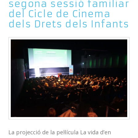
segona sessió familiar
del Cicle de Cinema
dels Drets dels Infants
La projecció de la pel·lícula La vida d’en