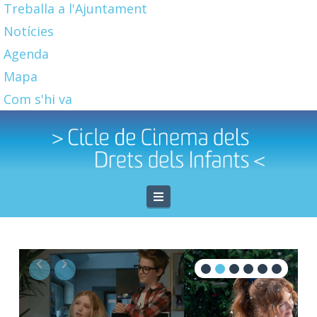
Treballa a l'Ajuntament
Notícies
Agenda
Mapa
Com s'hi va
Navigation