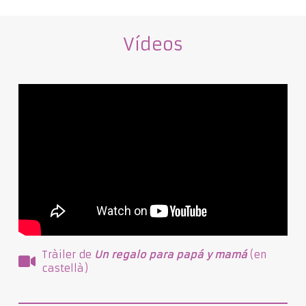
Vídeos
Tràiler de
Un regalo para papá y mamá
(en
castellà)