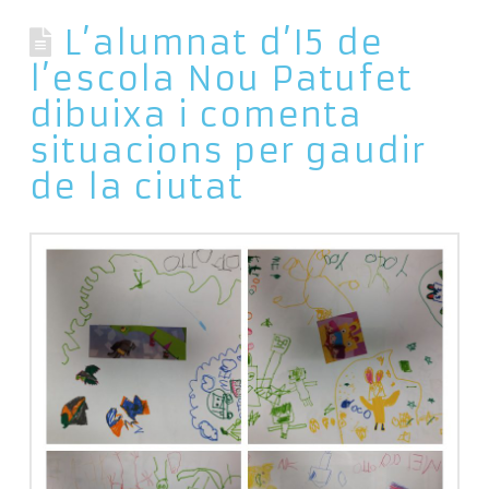
L’alumnat d’I5 de
l’escola Nou Patufet
dibuixa i comenta
situacions per gaudir
de la ciutat