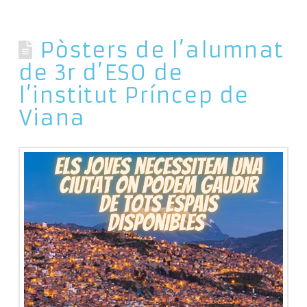
Pòsters de l’alumnat
de 3r d’ESO de
l’institut Príncep de
Viana