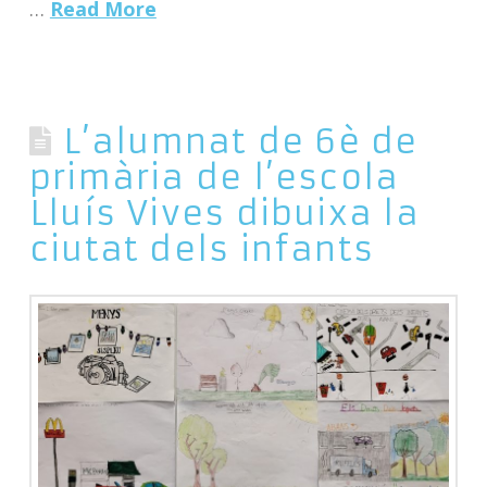
…
Read More
L’alumnat de 6è de
primària de l’escola
Lluís Vives dibuixa la
ciutat dels infants