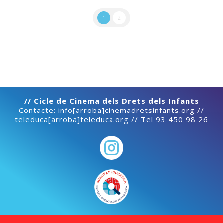
1
2
// Cicle de Cinema dels Drets dels Infants
Contacte: info[arroba]cinemadretsinfants.org //
teleduca[arroba]teleduca.org // Tel 93 450 98 26