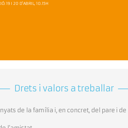
Ó: 19 I 20 D’ABRIL, 10.15H
Drets i valors a treballar
yats de la família i, en concret, del pare i de
de l’amistat.