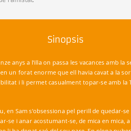
Sinopsis
onze anys a l’illa on passa les vacances amb la
 en un forat enorme que ell havia cavat a la sorr
ilitat i li permet casualment topar-se amb la 
u, en Sam s’obsessiona pel perill de quedar-se so
tar-se i anar acostumant-se, de mica en mica, a 
 li ha donat raó del seu pare. En plena puberta