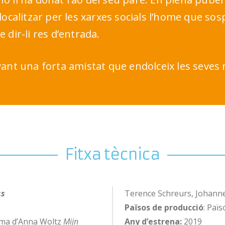
ocalitzar per les xarxes socials l’home que sos
e dir-li res d’entrada.
ant una forta amistat que endolceix les seves 
Fitxa tècnica
ss
Terence Schreurs, Johannes
Països de producció
: Paï
nima d’Anna Woltz
Mijn
Any d’estrena:
2019