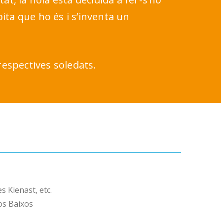
pita que ho és i s’inventa un
respectives soledats.
 Kienast, etc.
sos Baixos