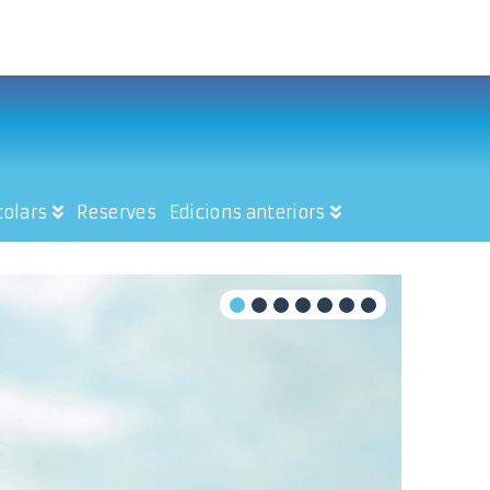
colars
Reserves
Edicions anteriors