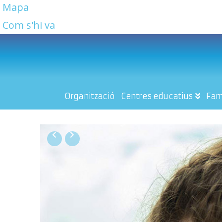
Mapa
Com s'hi va
Organització
Centres educatius
Fam