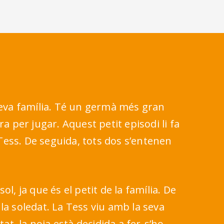
 seva família. Té un germà més gran
a per jugar. Aquest petit episodi li fa
Tess. De seguida, tots dos s’entenen
l, ja que és el petit de la família. De
la soledat. La Tess viu amb la seva
t, la noia està decidida a fer-s’ho