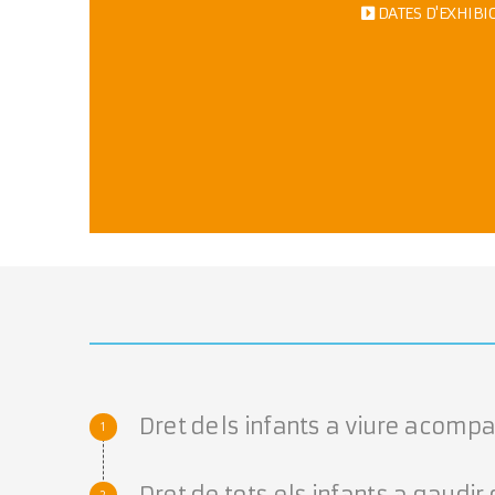
DATES D'EXHIBICI
Dret dels infants a viure acompan
Dret de tots els infants a gaudir 