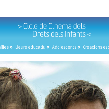
ílies
Lleure educatiu
Adolescents
Creacions es