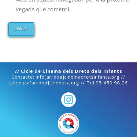
vegada que comenti.
// Cicle de Cinema dels Drets dels Infants
Contacte: info[arroba]cinemadretsinfants.org //
teleduca[arroba]teleduca.org // Tel 93 450 98 26