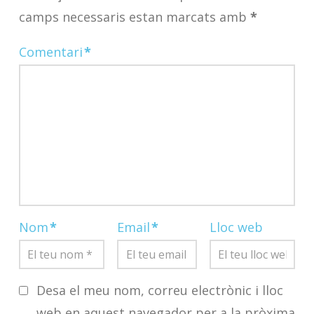
camps necessaris estan marcats amb
*
Comentari
*
Nom
*
Email
*
Lloc web
Desa el meu nom, correu electrònic i lloc
web en aquest navegador per a la pròxima