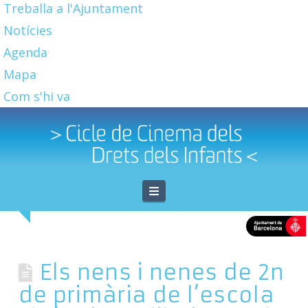
Treballa a l'Ajuntament
Notícies
Agenda
Mapa
Com s'hi va
Navigation
Els nens i nenes de 2n
de primària de l’escola