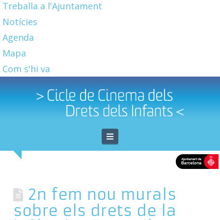
Treballa a l'Ajuntament
Notícies
Agenda
Mapa
Com s'hi va
Navigation
2n fem nou murals
sobre els drets de la