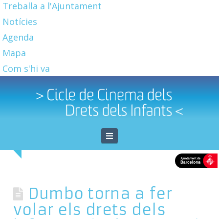
Treballa a l'Ajuntament
Notícies
Agenda
Mapa
Com s'hi va
Navigation
Dumbo torna a fer
volar els drets dels