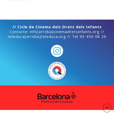
// Cicle de Cinema dels Drets dels Infants
Contacte: info[arroba]cinemadretsinfants.org //
teleduca[arroba]teleduca.org // Tel 93 450 98 26
Política de Cookies