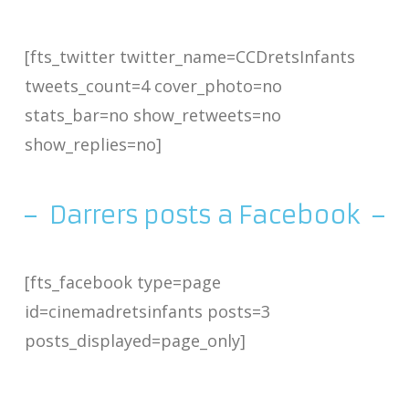
[fts_twitter twitter_name=CCDretsInfants
tweets_count=4 cover_photo=no
stats_bar=no show_retweets=no
show_replies=no]
Darrers posts a Facebook
[fts_facebook type=page
id=cinemadretsinfants posts=3
posts_displayed=page_only]