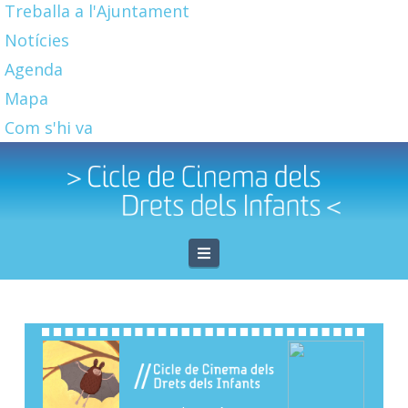
Treballa a l'Ajuntament
Notícies
Agenda
Mapa
Com s'hi va
Navigation