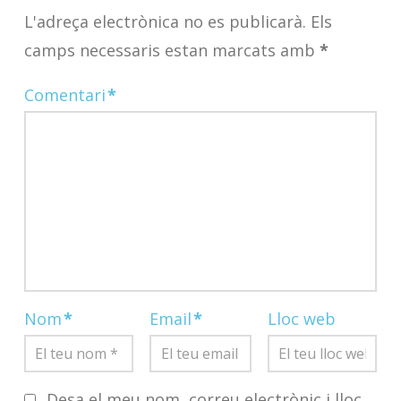
L'adreça electrònica no es publicarà.
Els
camps necessaris estan marcats amb
*
Comentari
*
Nom
*
Email
*
Lloc web
Desa el meu nom, correu electrònic i lloc