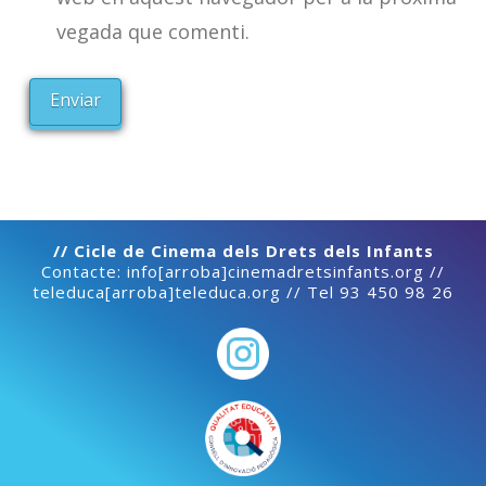
vegada que comenti.
// Cicle de Cinema dels Drets dels Infants
Contacte: info[arroba]cinemadretsinfants.org //
teleduca[arroba]teleduca.org // Tel 93 450 98 26