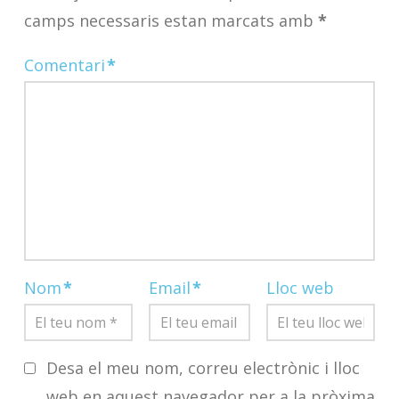
camps necessaris estan marcats amb
*
Comentari
*
Nom
*
Email
*
Lloc web
Desa el meu nom, correu electrònic i lloc
web en aquest navegador per a la pròxima