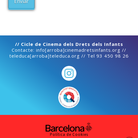
// Cicle de Cinema dels Drets dels Infants
Contacte: info[arroba]cinemadretsinfants.org //
teleduca[arroba]teleduca.org // Tel 93 450 98 26
Política de Cookies