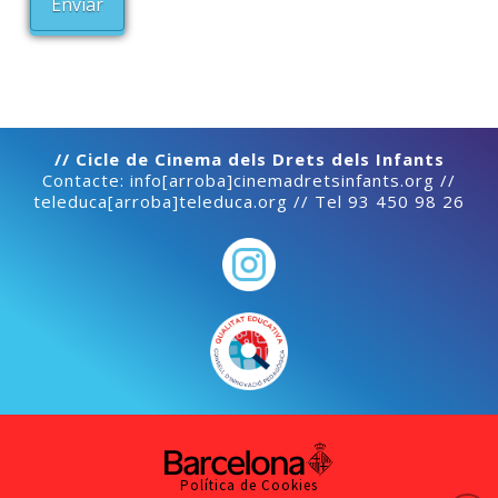
// Cicle de Cinema dels Drets dels Infants
Contacte: info[arroba]cinemadretsinfants.org //
teleduca[arroba]teleduca.org // Tel 93 450 98 26
Política de Cookies