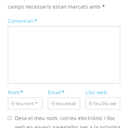
camps necessaris estan marcats amb
*
Comentari
*
Nom
*
Email
*
Lloc web
Desa el meu nom, correu electrònic i lloc
web en aquest navegador per a la pròxima