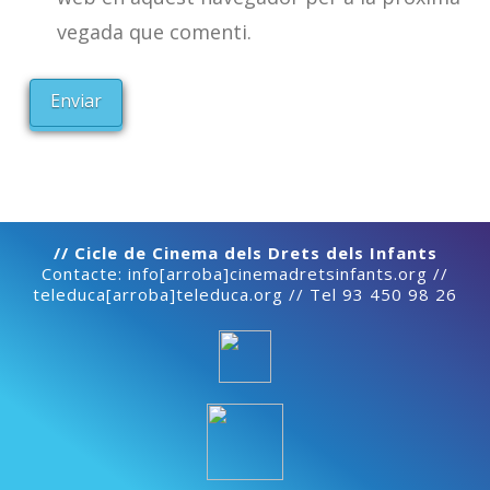
vegada que comenti.
// Cicle de Cinema dels Drets dels Infants
Contacte: info[arroba]cinemadretsinfants.org //
teleduca[arroba]teleduca.org // Tel 93 450 98 26