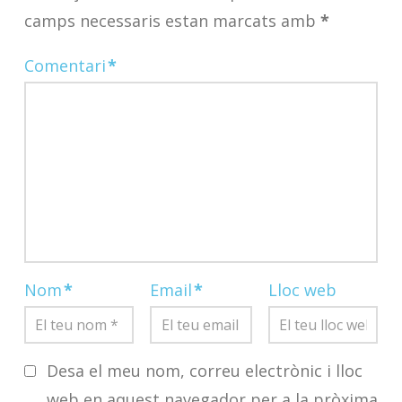
camps necessaris estan marcats amb
*
Comentari
*
Nom
*
Email
*
Lloc web
Desa el meu nom, correu electrònic i lloc
web en aquest navegador per a la pròxima