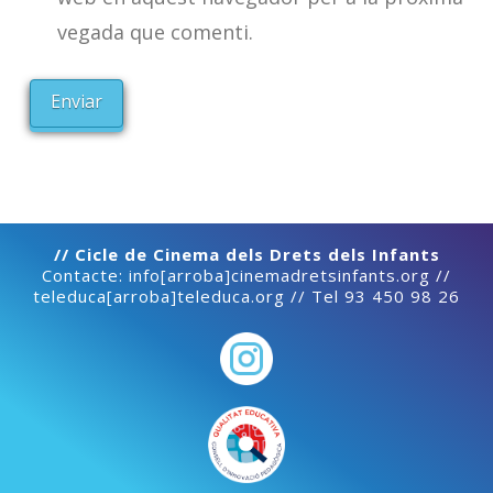
vegada que comenti.
// Cicle de Cinema dels Drets dels Infants
Contacte: info[arroba]cinemadretsinfants.org //
teleduca[arroba]teleduca.org // Tel 93 450 98 26