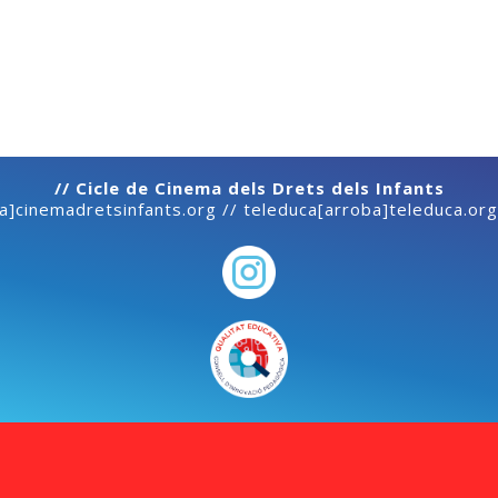
// Cicle de Cinema dels Drets dels Infants
ba]cinemadretsinfants.org // teleduca[arroba]teleduca.org