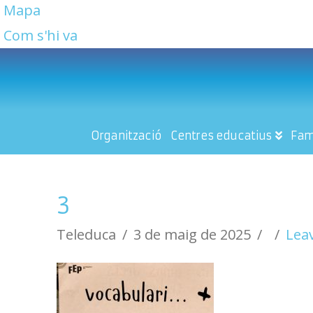
Mapa
Com s'hi va
Organització
Centres educatius
Fam
3
Teleduca
3 de maig de 2025
Lea