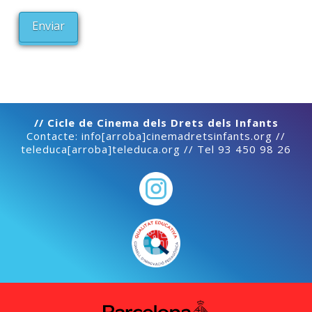
// Cicle de Cinema dels Drets dels Infants
Contacte: info[arroba]cinemadretsinfants.org //
teleduca[arroba]teleduca.org // Tel 93 450 98 26