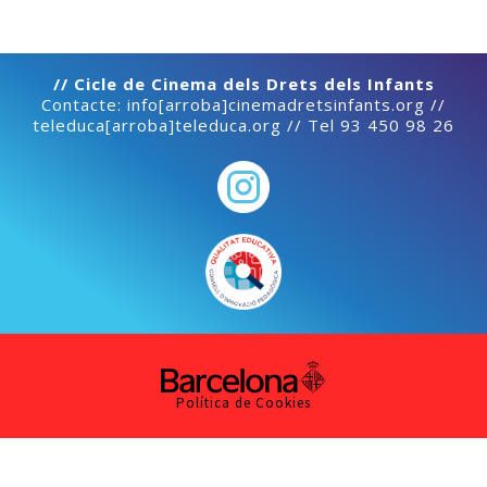
// Cicle de Cinema dels Drets dels Infants
Contacte: info[arroba]cinemadretsinfants.org //
teleduca[arroba]teleduca.org // Tel 93 450 98 26
Política de Cookies