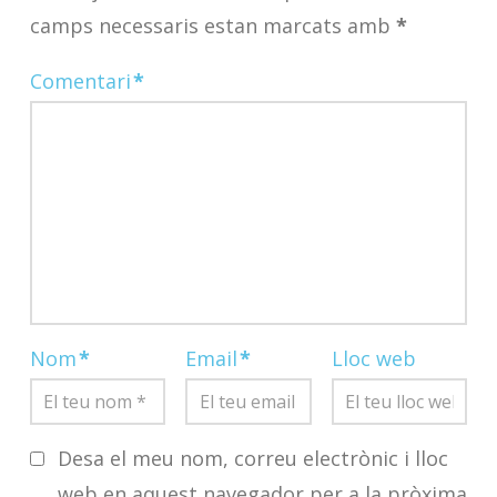
camps necessaris estan marcats amb
*
Comentari
*
Nom
*
Email
*
Lloc web
Desa el meu nom, correu electrònic i lloc
web en aquest navegador per a la pròxima