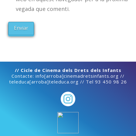
vegada que comenti.
// Cicle de Cinema dels Drets dels Infants
Contacte: info[arroba]cinemadretsinfants.org //
teleduca[arroba]teleduca.org // Tel 93 450 98 26