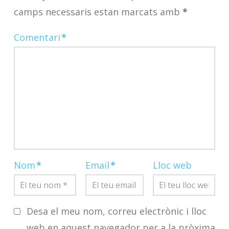
camps necessaris estan marcats amb
*
Comentari
*
Nom
*
Email
*
Lloc web
Desa el meu nom, correu electrònic i lloc
web en aquest navegador per a la pròxima