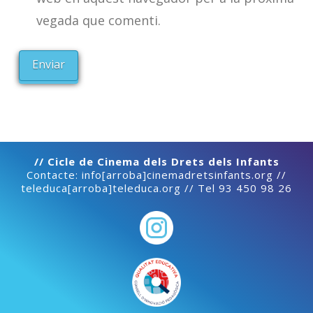
vegada que comenti.
// Cicle de Cinema dels Drets dels Infants
Contacte: info[arroba]cinemadretsinfants.org //
teleduca[arroba]teleduca.org // Tel 93 450 98 26