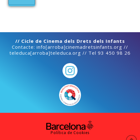
// Cicle de Cinema dels Drets dels Infants
Contacte: info[arroba]cinemadretsinfants.org //
teleduca[arroba]teleduca.org // Tel 93 450 98 26
Política de Cookies