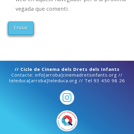
vegada que comenti.
// Cicle de Cinema dels Drets dels Infants
Contacte: info[arroba]cinemadretsinfants.org //
teleduca[arroba]teleduca.org // Tel 93 450 98 26