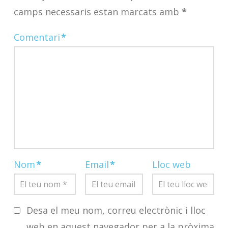
camps necessaris estan marcats amb
*
Comentari
*
Nom
*
Email
*
Lloc web
Desa el meu nom, correu electrònic i lloc
web en aquest navegador per a la pròxima