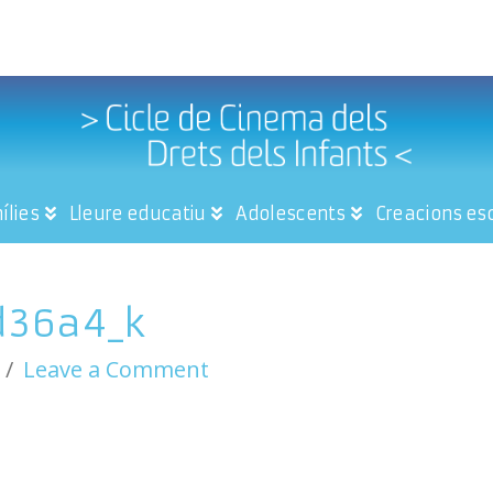
ílies
Lleure educatiu
Adolescents
Creacions es
d36a4_k
Leave a Comment