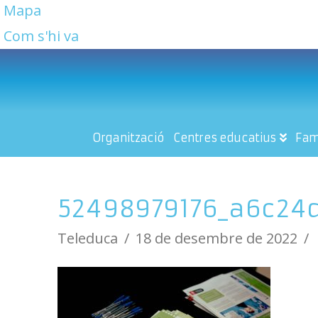
Mapa
Com s'hi va
Organització
Centres educatius
Fam
52498979176_a6c24
Teleduca
18 de desembre de 2022