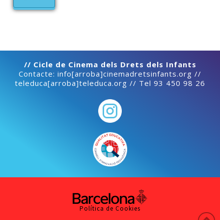
// Cicle de Cinema dels Drets dels Infants
Contacte: info[arroba]cinemadretsinfants.org //
teleduca[arroba]teleduca.org // Tel 93 450 98 26
Política de Cookies