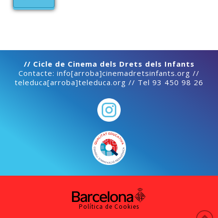
// Cicle de Cinema dels Drets dels Infants
Contacte: info[arroba]cinemadretsinfants.org //
teleduca[arroba]teleduca.org // Tel 93 450 98 26
Política de Cookies