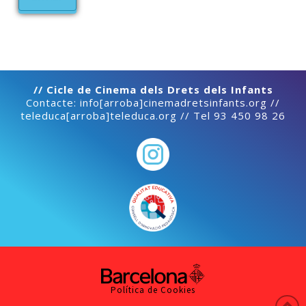
// Cicle de Cinema dels Drets dels Infants
Contacte: info[arroba]cinemadretsinfants.org //
teleduca[arroba]teleduca.org // Tel 93 450 98 26
Política de Cookies