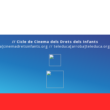
// Cicle de Cinema dels Drets dels Infants
ba]cinemadretsinfants.org // teleduca[arroba]teleduca.org