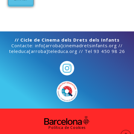
// Cicle de Cinema dels Drets dels Infants
Contacte: info[arroba]cinemadretsinfants.org //
teleduca[arroba]teleduca.org // Tel 93 450 98 26
Política de Cookies