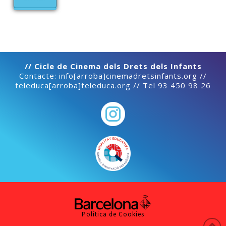
// Cicle de Cinema dels Drets dels Infants
Contacte: info[arroba]cinemadretsinfants.org //
teleduca[arroba]teleduca.org // Tel 93 450 98 26
Política de Cookies