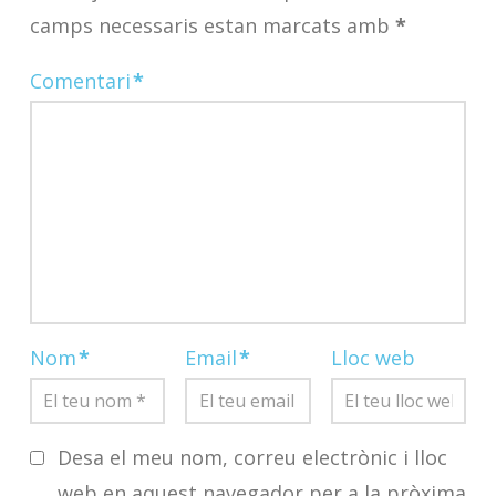
camps necessaris estan marcats amb
*
Comentari
*
Nom
*
Email
*
Lloc web
Desa el meu nom, correu electrònic i lloc
web en aquest navegador per a la pròxima