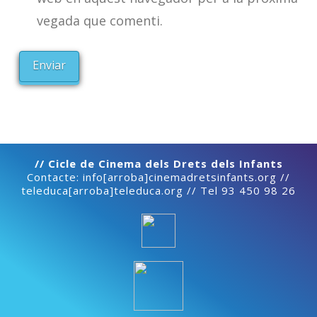
vegada que comenti.
// Cicle de Cinema dels Drets dels Infants
Contacte: info[arroba]cinemadretsinfants.org //
teleduca[arroba]teleduca.org // Tel 93 450 98 26