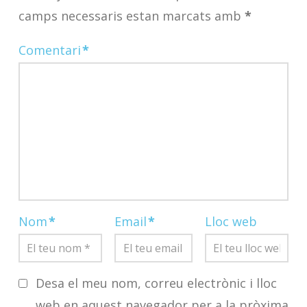
camps necessaris estan marcats amb
*
Comentari
*
Nom
*
Email
*
Lloc web
Desa el meu nom, correu electrònic i lloc
web en aquest navegador per a la pròxima