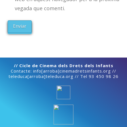
vegada que comenti.
// Cicle de Cinema dels Drets dels Infants
Contacte: info[arroba]cinemadretsinfants.org //
teleduca[arroba]teleduca.org // Tel 93 450 98 26