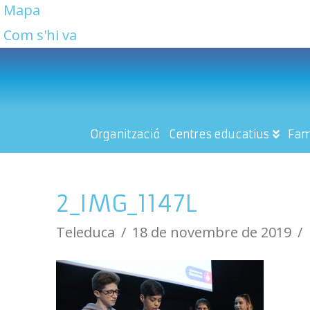
Mapa
Com s'hi va
Organització
Centres educatius
Fam
2_IMG_1147L
Teleduca
18 de novembre de 2019