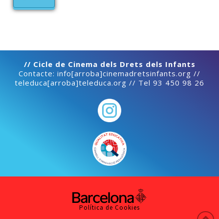
// Cicle de Cinema dels Drets dels Infants
Contacte: info[arroba]cinemadretsinfants.org //
teleduca[arroba]teleduca.org // Tel 93 450 98 26
Política de Cookies