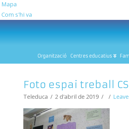
Mapa
Com s'hi va
Organització
Centres educatius
Fam
Foto espai treball CS
Teleduca
2 d'abril de 2019
Leav