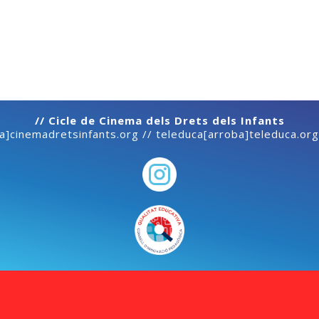
// Cicle de Cinema dels Drets dels Infants
ba]cinemadretsinfants.org // teleduca[arroba]teleduca.org