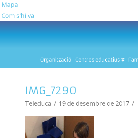
Mapa
Com s'hi va
Organització
Centres educatius
Fam
IMG_7290
Teleduca
19 de desembre de 2017